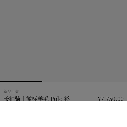
新品上架
长袖骑士徽标羊毛 Polo 衫
价格 ¥7,750.00
¥7,750.00
新品上
黑色
2 款颜色
选择尺码: