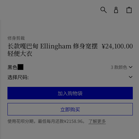
修身剪裁
长款嘎巴甸 Ellingham 修身宽摆
¥24,100.00
轻便大衣
价格 ¥24,100.00
修身剪裁
黑色
3 款颜色
选择尺码:
加入购物袋
立即购买
使用花呗分期，最低每月还款¥2158.96。
了解更多