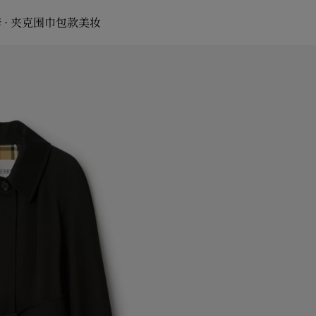
 · 夹克
围巾
包款
美妆