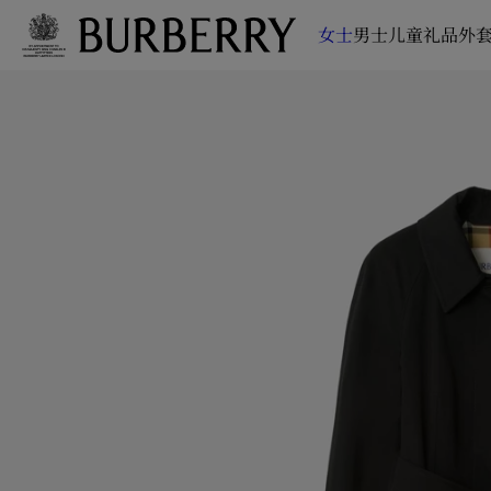
女士
男士
儿童
礼品
外套
跳转至主目录
跳转至页脚