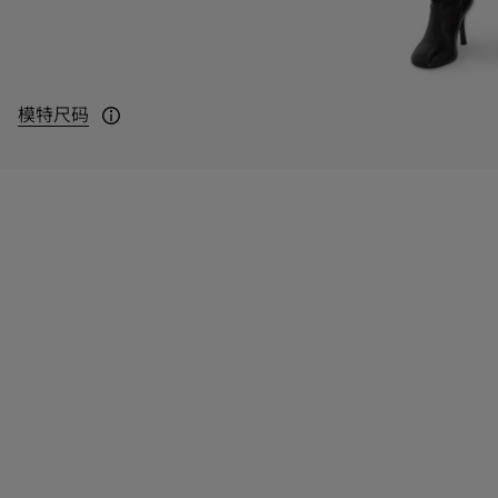
模特尺码
模特身高：177cm，身穿 UK 8 码。