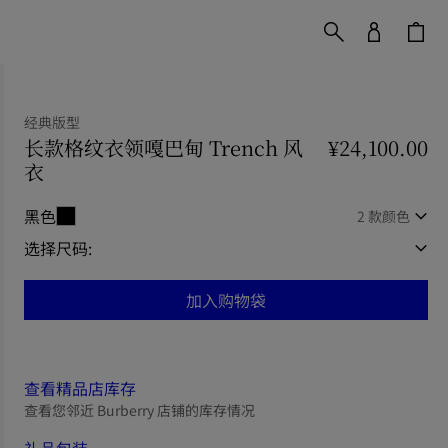
经典版型
长款格纹衣领嘎巴甸 Trench 风
¥24,100.00
衣
价格 ¥24,100.00
经典版型
黑色
2 款颜色
选择尺码:
加入购物袋
查看精品店库存
查看您邻近 Burberry 店铺的库存情况