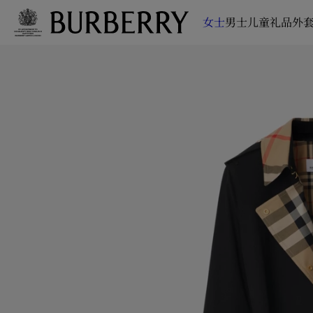
女士
男士
儿童
礼品
外套
跳转至主目录
跳转至页脚