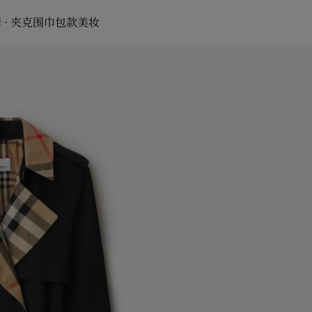
 · 夹克
围巾
包款
美妆