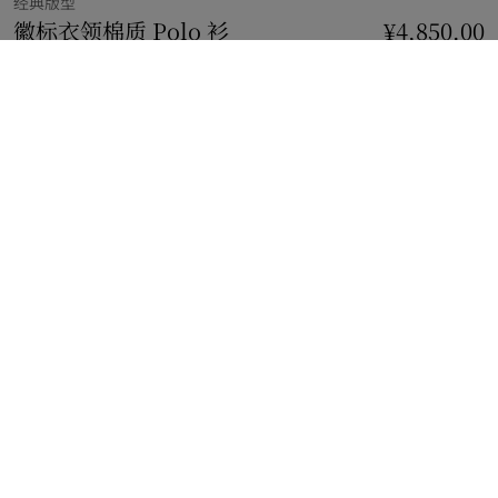
经典版型
徽标衣领棉质 Polo 衫
价格 ¥4,850.00
¥4,850.00
经典版型
日晒蓝
5 款颜色
免费私人印记
添加
选择尺码:
选择尺码
立即购买
使用花呗分期，最低每月还款¥434.48。
了解更多
免费私人印记服务
添加至多 3 枚姓名首字母标识
免费配送与退货