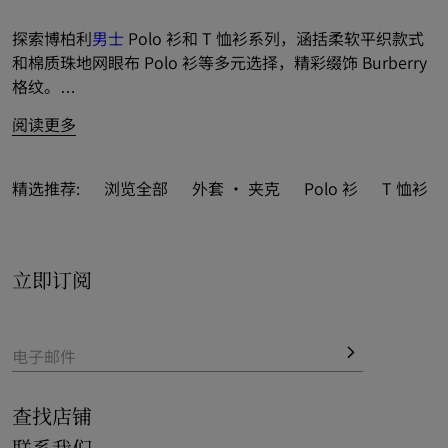
探索博柏利
男士
 Polo 衫和 T 恤衫系列，涵括柔软平织款式
和棉质珠地网眼布 Polo 衫等多元选择，精彩缀饰 Burberry 
格纹。
阅读更多
全新 T 恤衫和长袖上衣缤纷亮相，巧搭品牌徽标和新意印
花。
精选推荐:
浏览全部
外套 · 夹克
Polo 衫
T 恤衫
多姿 Polo 衫和 T 恤衫风采致敬品牌典藏历史，以经典元素
装点休闲设计，亦为修身款式推出标志性 Burberry 格纹之
选。
立即订阅
新季精品融入鲜尚条纹和格纹元素，成就雅仕格调典范。
电子邮件
查找店铺
联系我们