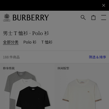
立即订阅
订阅获取
Burberry
品牌资
讯。
跳转至主目录
跳转至页脚
男士 T 恤衫 · Polo 衫
全部分类
Polo 衫
T 恤衫
188 件商品
筛选 & 排序
修身剪裁
休闲版型