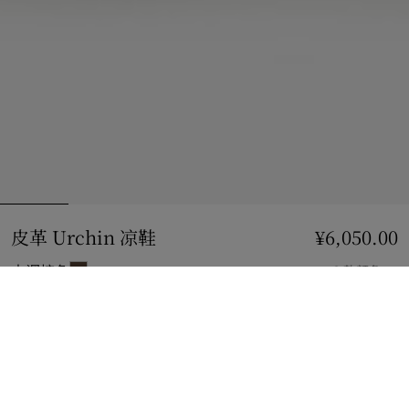
皮革 Urchin 凉鞋
价格 ¥6,050.00
¥6,050.00
中调棕色
2 款颜色
选择尺码:
选择尺码
立即购买