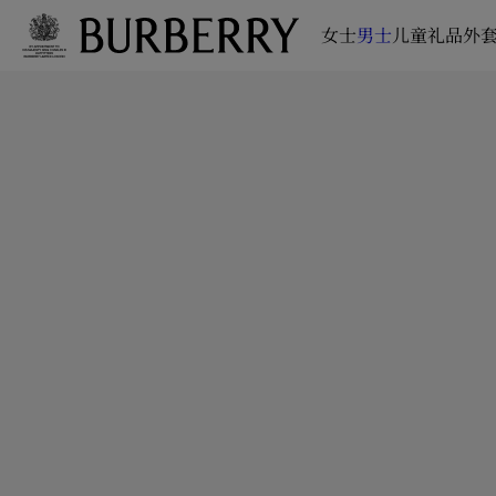
女士
男士
儿童
礼品
外套
跳转至主目录
跳转至页脚