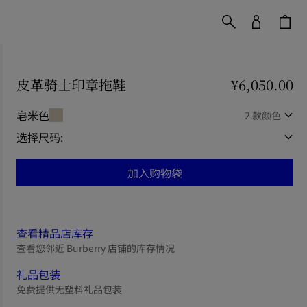
皮革骑士印章拖鞋
价格 ¥6,050.00
¥6,050.00
皂米色
2 款颜色
选择尺码:
加入购物袋
查看精品店库存
查看您邻近 Burberry 店铺的库存情况
礼品包装
免费提供无塑料礼品包装