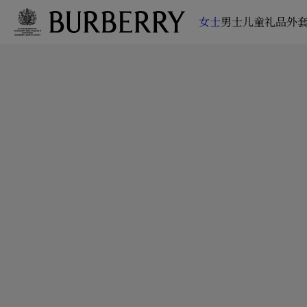
女士
男士
儿童
礼品
外套
跳转至主目录
跳转至页脚