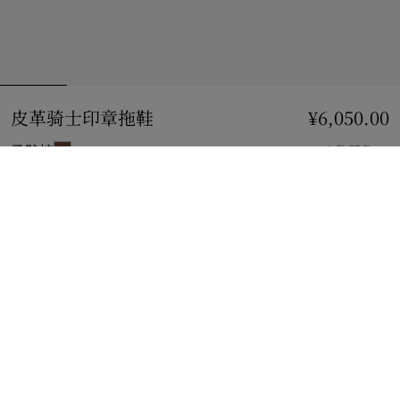
皮革骑士印章拖鞋
价格 ¥6,050.00
¥6,050.00
马鞍棕
2 款颜色
选择尺码:
选择尺码
查看精品店库存
查看您邻近 Burberry 店铺的库存情况
礼品包装
免费提供无塑料礼品包装