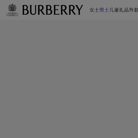
女士
男士
儿童
礼品
外套
跳转至主目录
跳转至页脚