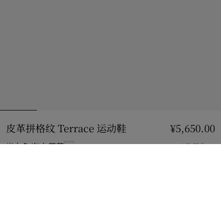
皮革拼格纹 Terrace 运动鞋
价格 ¥5,650.00
¥5,650.00
光白色/矢车菊蓝
5 款颜色
选择尺码:
选择尺码
立即购买