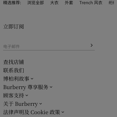
Heritage 系列 Trench 风衣
，致敬延续逾百年的 Burberry 
精选推荐:
浏览全部
大衣
外套
Trench 风衣
绗缝
格纹内衬传统。
女士
 Trench 风衣与外套
系列推出黑色、煤蓝色、蜂蜜色和
立即订阅
粉色等丰富色调；隽永剪裁适配多样身形，包括修身款切尔
西版型风衣、短款 Mayfair 外套，以及收腰宽摆 Ellingham 
轻便大衣。

电子邮件
查找店铺
联系我们
博柏利故事
Burberry 尊享服务
顾客支持
关于 Burberry
法律声明及 Cookie 政策