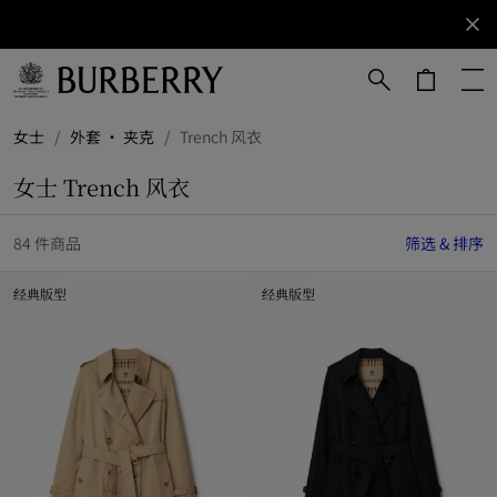
立即订阅
订阅获取
Burberry
品牌资
讯。
跳转至主目录
跳转至页脚
女士
/
外套 · 夹克
/
Trench 风衣
女士 Trench 风衣
84 件商品
筛选 & 排序
经典版型
经典版型