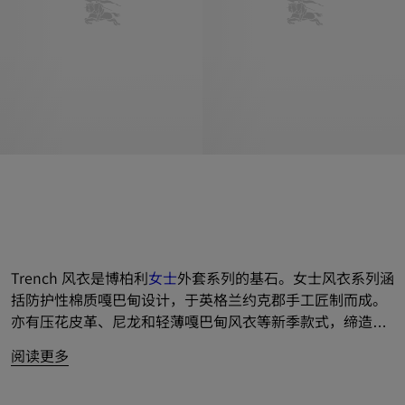
Trench 风衣是博柏利
女士
外套系列的基石。女士风衣系列涵
括防护性棉质嘎巴甸设计，于英格兰约克郡手工匠制而成。
亦有压花皮革、尼龙和轻薄嘎巴甸风衣等新季款式，缔造温
暖时节的叠搭佳选。
阅读更多
系列呈献短款、中长款及长款等多元廓形，芸集新季之作和