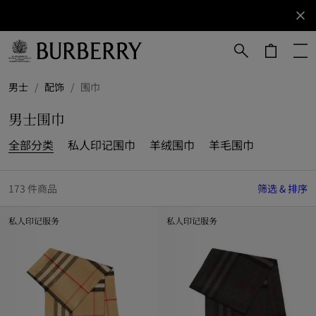
立即订阅
订阅获取
Burberry
品牌资
讯。
跳转至主目录
跳转至页脚
男士
/
配饰
/
围巾
男士围巾
全部分类
私人印记围巾
羊绒围巾
羊毛围巾
173 件商品
筛选 & 排序
私人印记服务
私人印记服务