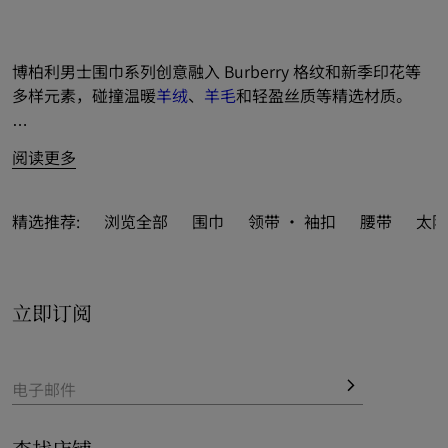
博柏利男士围巾系列创意融入 Burberry 格纹和新季印花等
多样元素，碰撞温暖
羊绒
、
羊毛
和轻盈丝质等精选材质。
呈献典藏米色、湖泊绿和骑士蓝等经典或新季配色。
阅读更多
可作为精美
礼品
，免费尊享
私人印记服务
，为所选精品添加
至多 3 枚姓名缩写字母，缔造个人专属风范。

精选推荐:
浏览全部
围巾
领带 · 袖扣
腰带
太阳
立即订阅
电子邮件