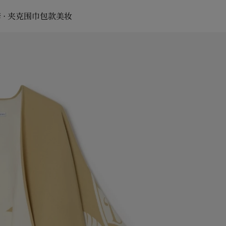
 · 夹克
围巾
包款
美妆