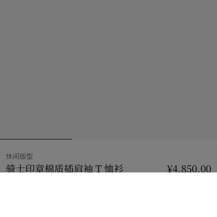
休闲版型
骑士印章棉质插肩袖 T 恤衫
价格 ¥4,850.00
¥4,850.00
休闲
贝壳白
选择尺码: