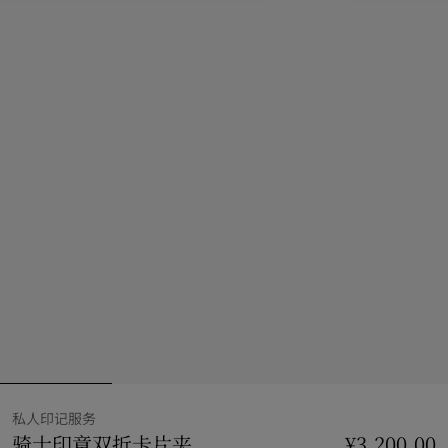
私人印记服务
骑士印章双折卡片夹
价格 ¥3,200.00
私人印记服
¥3,200.00