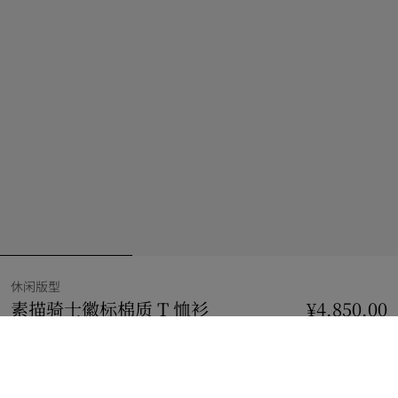
休闲版型
素描骑士徽标棉质 T 恤衫
价格 ¥4,850.00
¥4,850.00
休闲版
粉笔白/孔雀蓝
选择尺码: