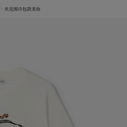
 · 夹克
围巾
包款
美妆