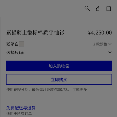
素描骑士徽标棉质 T 恤衫
价格 ¥4,250.00
¥4,250.00
粉笔白
2 款颜色
选择尺码:
加入购物袋
立即购买
使用花呗分期，最低每月还款¥380.73。
了解更多
免费配送与退货
适用于所有订单