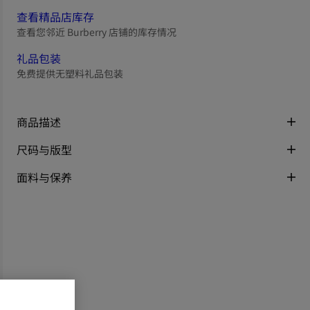
查看精品店库存
查看您邻近 Burberry 店铺的库存情况
礼品包装
免费提供无塑料礼品包装
商品描述
尺码与版型
面料与保养