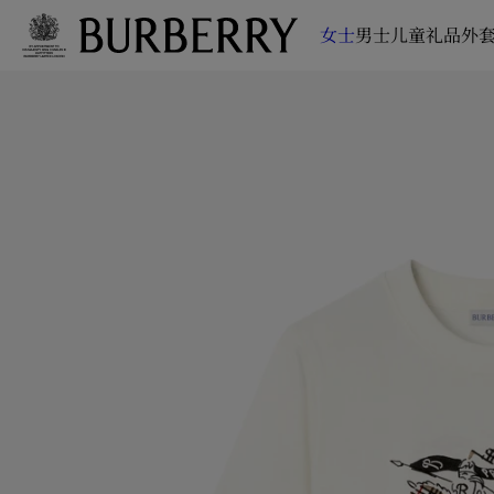
女士
男士
儿童
礼品
外套
跳转至主目录
跳转至页脚