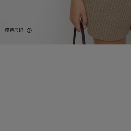
模特尺码
模特身高：178cm，身穿 UK S 码。