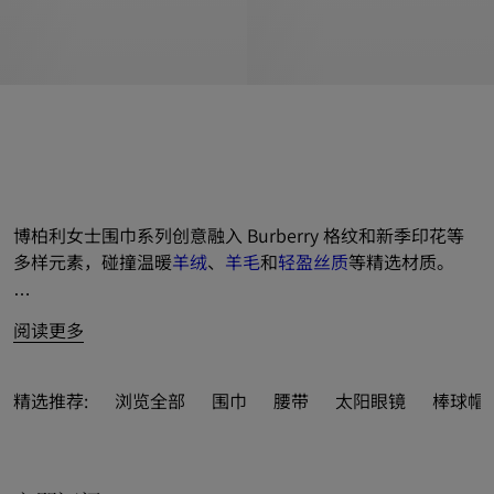
博柏利女士围巾系列创意融入 Burberry 格纹和新季印花等
多样元素，碰撞温暖
羊绒
、
羊毛
和
轻盈
丝质
等精选材质。
呈献典藏米色、湖泊绿和骑士蓝等经典或新季配色。
阅读更多
亦可打造精美礼品，免费尊享
私人印记服务
，为所选精品添
加至多 3 枚姓名缩写字母，缔造个人专属风范。

精选推荐:
浏览全部
围巾
腰带
太阳眼镜
棒球帽 