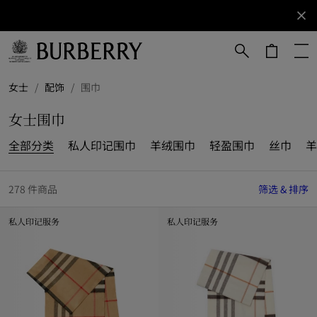
立即订阅
订阅获取
Burberry
品牌资
讯。
跳转至主目录
跳转至页脚
女士
/
配饰
/
围巾
女士围巾
全部分类
私人印记围巾
羊绒围巾
轻盈围巾
丝巾
羊
278 件商品
筛选 & 排序
私人印记服务
私人印记服务