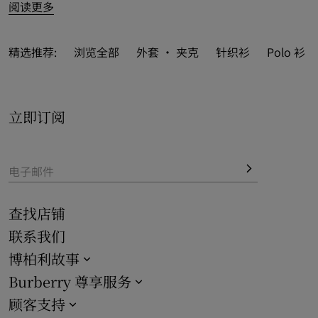
阅读更多
新季款式以平织棉织就缤纷必备款式，推出修身、经典与休
闲三种版型，各叙风范。
Burberry 经典之作女士系列
更缀以
典藏元素与隽永图案，诠释恒久格调。

精选推荐:
浏览全部
外套 · 夹克
针织衫
Polo 衫 
立即订阅
电子邮件
查找店铺
联系我们
博柏利故事
Burberry 尊享服务
顾客支持