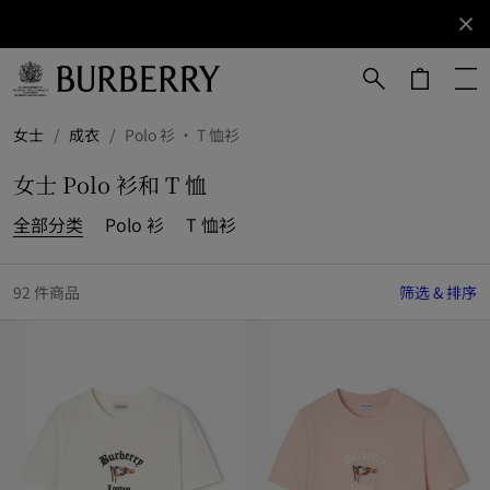
立即订阅
订阅获取
Burberry
品牌资
讯。
跳转至主目录
跳转至页脚
女士
/
成衣
/
Polo 衫 · T 恤衫
女士 Polo 衫和 T 恤
全部分类
Polo 衫
T 恤衫
92 件商品
筛选 & 排序