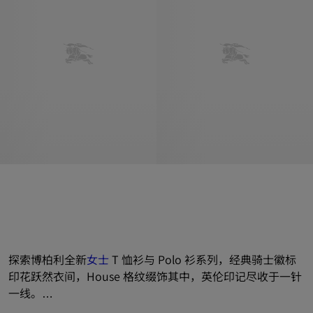
探索博柏利全新
女士
 T 恤衫与 Polo 衫系列，经典骑士徽标
印花跃然衣间，House 格纹缀饰其中，英伦印记尽收于一针
一线。