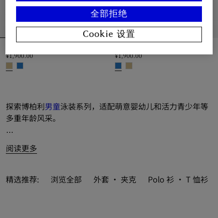
全部拒绝
Cookie 设置
格纹游泳裤
格纹游泳裤
¥1,900.00
¥1,900.00
格纹游泳裤, ¥1,900.00
格纹游泳裤, ¥1,900.00
探索博柏利
男童
泳装系列，适配萌意婴幼儿和活力青少年等
多重年龄风采。
呈献多元
泳裤
精品，装饰标志性 Burberry 格纹和马术骑士
阅读更多
徽标（EKD）等品牌元素，亦点缀缤纷新季图案。贴心融入
弹性抽绳裤腰，守护舒适穿着体验。部分款式巧妙呼应品牌
男士泳装
系列设计，成就温情亲子时刻。

精选推荐:
浏览全部
外套 · 夹克
Polo 衫 · T 恤衫