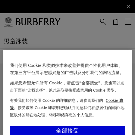
立即订阅
订阅获取
Burberry
品牌资
讯。
跳转至主目录
跳转至页脚
男童泳装
2 件商品
筛选 & 排序
我们使用 Cookie 和类似技术来改善并提供个性化用户体验、
4 – 14 岁
4 – 14 岁
在第三方平台展示您感兴趣的广告以及分析我们的网络流量。
如果您希望允许所有 Cookie，请点击“全部接受”。
您也可以点
击下面的“让我选择”，以此选取要接受或禁用的 Cookie 类型。
有关我们如何使用 Cookie 的详细信息，请参阅我们的
Cookie 政
策
。接受该等 Cookie 即表明您确认并同意我们在您居住的国家/地
区以外的所在地处理、转移和储存您的个人信息。
全部接受