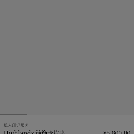
私人印记服务
Highlands 链饰卡片夹
价格 ¥5,800.00
¥5,800.00
私人印记