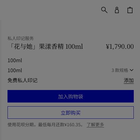
私人印记服务
「花与她」果漾香精 100ml
价格 ¥1,790.00
¥1,790.00
私人
100ml
100ml
3 款规格
免费私人印记
添加
加入购物袋
立即购买
使用花呗分期，最低每月还款¥160.35。
了解更多