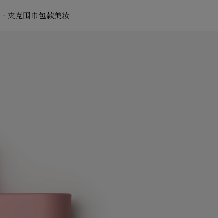
 · 夹克
围巾
包款
美妆