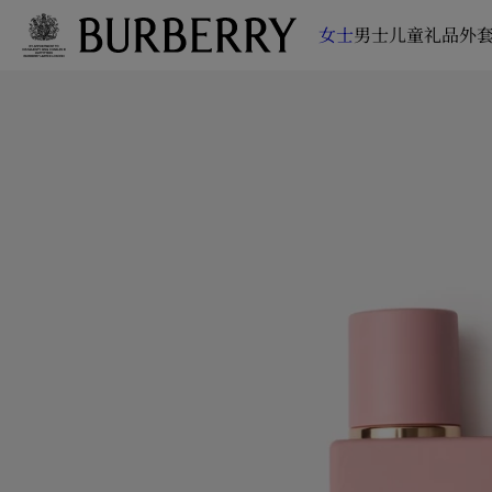
女士
男士
儿童
礼品
外套
跳转至主目录
跳转至页脚