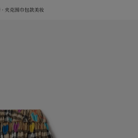
 · 夹克
围巾
包款
美妆