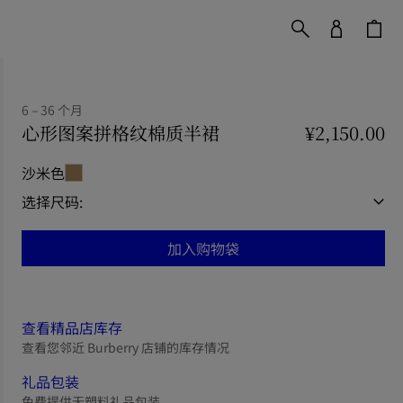
6 – 36 个月
心形图案拼格纹棉质半裙
价格 ¥2,150.00
¥2,150.00
6 – 3
沙米色
选择尺码:
加入购物袋
查看精品店库存
查看您邻近 Burberry 店铺的库存情况
礼品包装
免费提供无塑料礼品包装