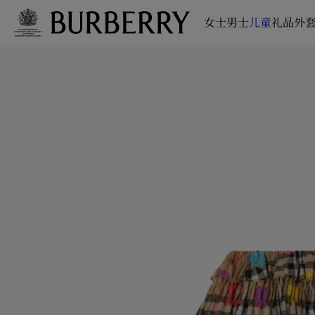
女士
男士
儿童
礼品
外套
跳转至主目录
跳转至页脚