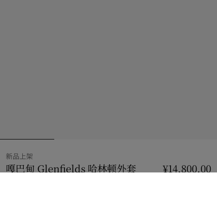
新品上架
嘎巴甸 Glenfields 哈林顿外套
价格 ¥14,800.00
¥14,800.00
海军蓝
3 款颜色
选择尺码: