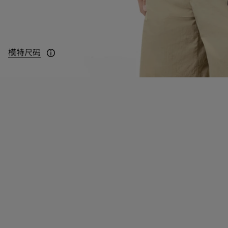
模特尺码
模特身高：186cm，身穿 IT 48 码。