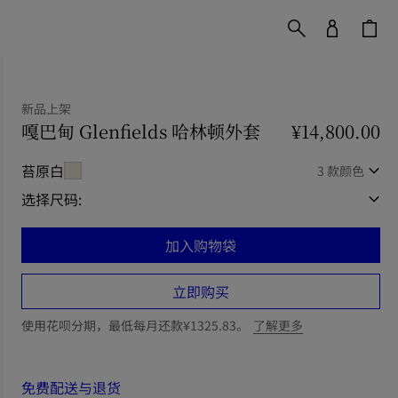
新品上架
嘎巴甸 Glenfields 哈林顿外套
价格 ¥14,800.00
¥14,800.00
苔原白
3 款颜色
选择尺码:
加入购物袋
立即购买
使用花呗分期，最低每月还款¥1325.83。
了解更多
免费配送与退货