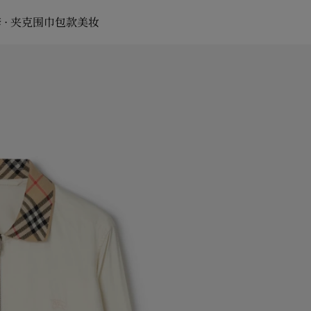
 · 夹克
围巾
包款
美妆