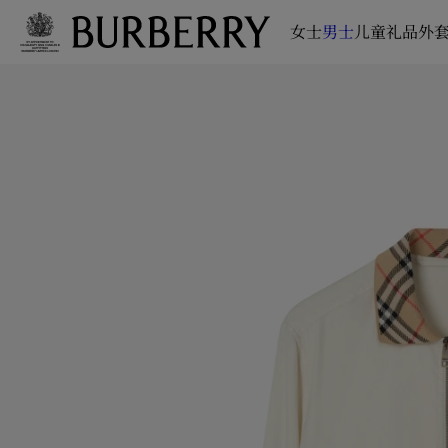
女士
男士
儿童
礼品
外套
跳转至主目录
跳转至页脚