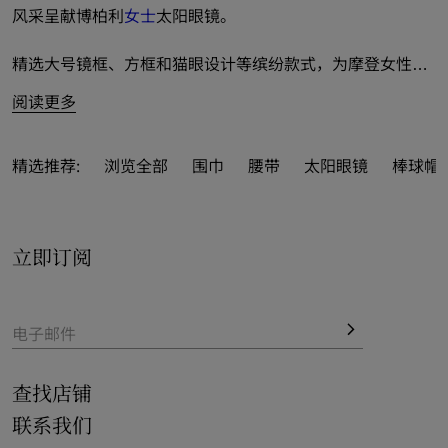
风采呈献博柏利
女士
太阳眼镜。
精选大号镜框、方框和猫眼设计等缤纷款式，为摩登女性倾
心打造。
阅读更多
多彩色调和经典饰面生动诠释优雅风姿，推出红色、玳瑁
纹、米色和海军色等配色；搭配防划镜片，缔造高效紫外线
精选推荐:
浏览全部
围巾
腰带
太阳眼镜
棒球帽 
防护。新季设计亮眼登场，镌刻品牌徽标、马术骑士徽标
（EKD）及典藏元素，巧添格调细节。
立即订阅
于官网一览全线系列精品，悦享免费配送和退货服务。亦可
作为精美
礼品
，尊享礼品包装服务。
电子邮件
查找店铺
联系我们