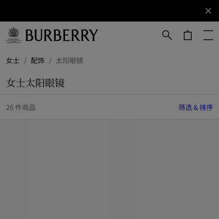
立即订阅
订阅获取
Burberry
品牌资
讯。
跳转至主目录
跳转至页脚
女士
/
配饰
/
太阳眼镜
女士太阳眼镜
26 件商品
筛选 & 排序