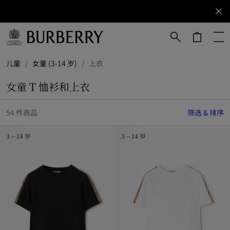
立即订阅
订阅获取
Burberry
品牌资
讯。
跳转至主目录
跳转至页脚
儿童
/
女童 (3-14 岁)
/
上衣
女童 T 恤衫和上衣
54 件商品
筛选 & 排序
3 – 14 岁
3 – 14 岁