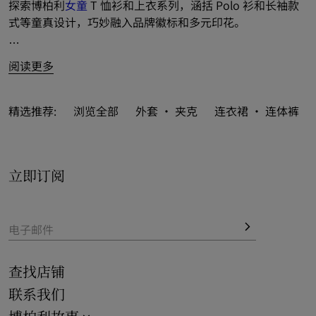
探索博柏利
女童
 T 恤衫和上衣系列，涵括 Polo 衫和长袖款
式等童真设计，巧妙融入品牌徽标和多元印花。
风采呈献 Burberry 格纹 T 恤衫，搭配马术骑士徽标
阅读更多
（EKD）女衫和上衣，亦以新季图案创意致敬品牌典藏元
素。
精选推荐:
浏览全部
外套 · 夹克
连衣裙 · 连体裤
立即订阅
电子邮件
查找店铺
联系我们