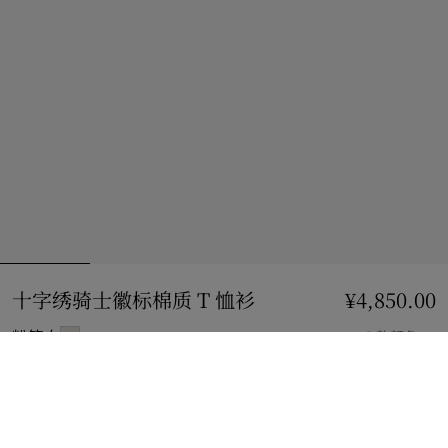
十字绣骑士徽标棉质 T 恤衫
价格 ¥4,850.00
¥4,850.00
粉笔白
2 款颜色
选择尺码:
选择尺码