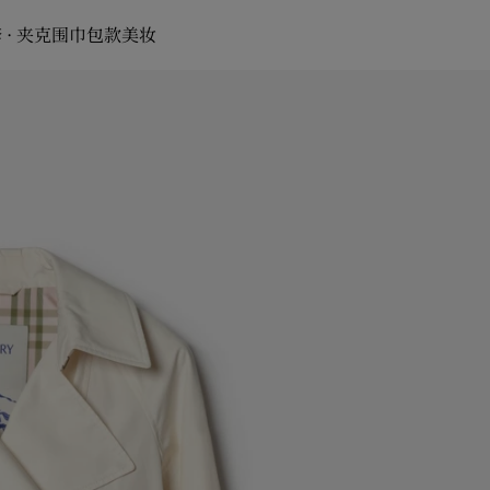
 · 夹克
围巾
包款
美妆