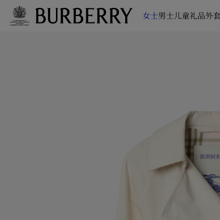
女士
男士
儿童
礼品
外套
跳转至主目录
跳转至页脚