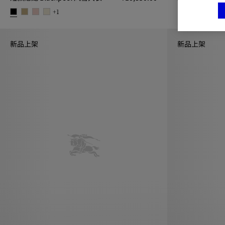
及腰短款轻薄嘎巴甸 
+
1
短款尼龙 Blackpool 风雪大衣, ¥10,850.00
新品上架
新品上架