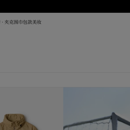
 · 夹克
围巾
包款
美妆