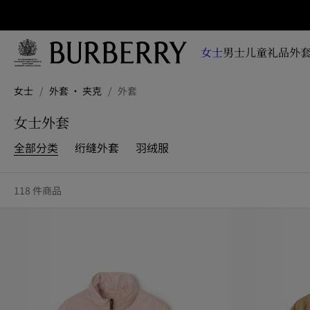
立即订阅
即时
掌握
女士
男士
儿童
礼品
外套
品牌
全新
跳转至主目录
跳转至页脚
系
女士
/
外套 · 夹克
/
外套
列、
广告
女士外套
大片
及设
全部分类
绗缝外套
羽绒服
计故
事资
讯
118 件商品