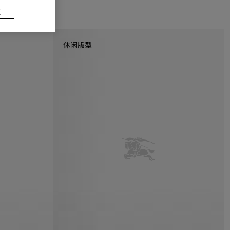
置
休闲版型