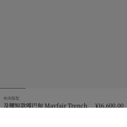
休闲版型
及腰短款嘎巴甸 Mayfair Trench
¥16,600.00
外套
价格 ¥16,600.00
休闲版型
煤蓝色
6 款颜色