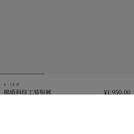
4 – 14 岁
棉质斜纹工装短裤
价格 ¥1,950.00
4 – 14 岁
¥1,950.00
沙米色
2 款颜色
选择尺码:
选择尺码