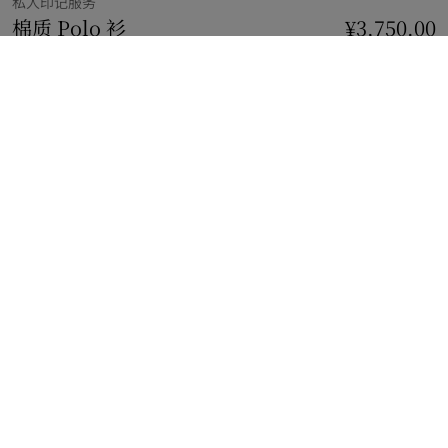
私人印记服务
棉质 Polo 衫
价格 ¥3,750.00
私人印记服务
¥3,750.00
果酱红
29 款颜色
免费私人印记
添加
选择尺码:
选择尺码
立即购买
使用花呗分期，最低每月还款¥335.94。
了解更多
免费私人印记服务
添加至多 3 枚姓名首字母标识
免费配送与退货