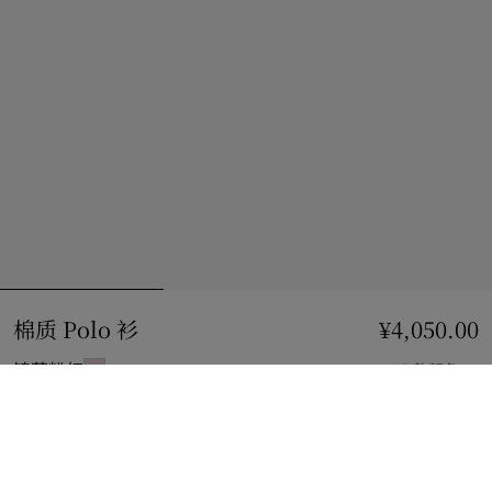
棉质 Polo 衫
价格 ¥4,050.00
¥4,050.00
锦葵粉红
2 款颜色
选择尺码:
选择尺码