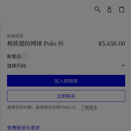
经典版型
棉质混纺网球 Polo 衫
价格 ¥5,650.00
¥5,650.00
经典版型
粉笔白
选择尺码:
加入购物袋
立即购买
使用花呗分期，最低每月还款¥506.15。
了解更多
免费配送与退货