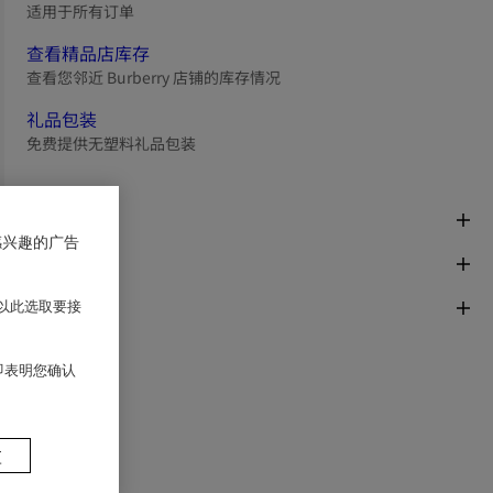
适用于所有订单
查看精品店库存
查看您邻近 Burberry 店铺的库存情况
礼品包装
免费提供无塑料礼品包装
商品描述
感兴趣的广告
尺码与版型
面料与保养
以此选取要接
 即表明您确认
置