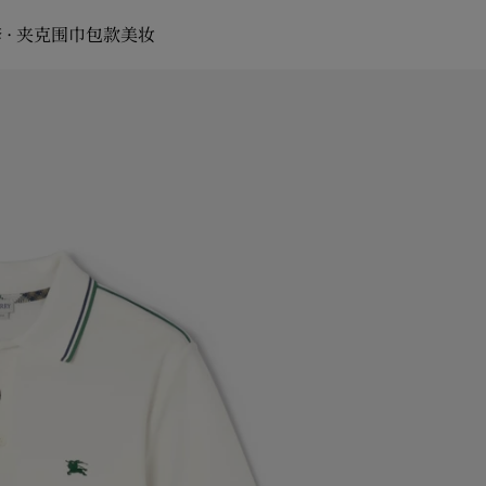
 · 夹克
围巾
包款
美妆