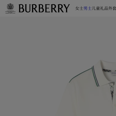
女士
男士
儿童
礼品
外套
跳转至主目录
跳转至页脚