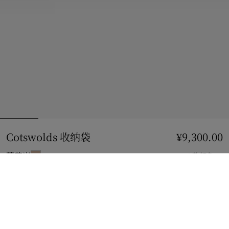
Cotswolds 收纳袋
价格 ¥9,300.00
¥9,300.00
蘑菇米
4 款颜色
加入购物袋
立即购买
使用花呗分期，最低每月还款¥833.13。
了解更多