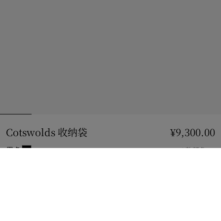
Cotswolds 收纳袋
价格 ¥9,300.00
¥9,300.00
黑色
4 款颜色
加入购物袋
立即购买
使用花呗分期，最低每月还款¥833.13。
了解更多