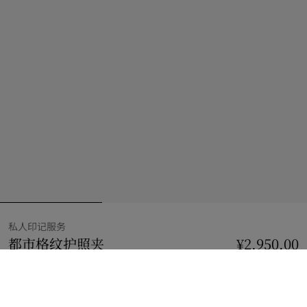
私人印记服务
都市格纹护照夹
价格 ¥2,950.00
私人印记服务
¥2,950.00
铁灰色
3 款颜色
到货时通知我