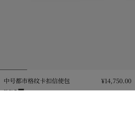
中号都市格纹卡扣信使包
价格 ¥14,750.00
¥14,750.00
铁灰色
加入购物袋
立即购买
使用花呗分期，最低每月还款¥1321.35。
了解更多