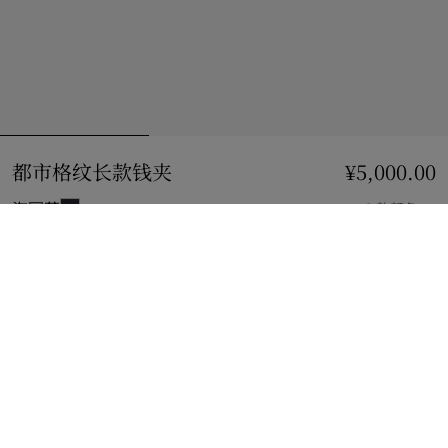
都市格纹长款钱夹
价格 ¥5,000.00
¥5,000.00
海军蓝
3 款颜色
到货时通知我
如果商品恢复库存
通知我
或
查看精品店库存
。
查看精品店库存
查看您邻近 Burberry 店铺的库存情况
礼品包装