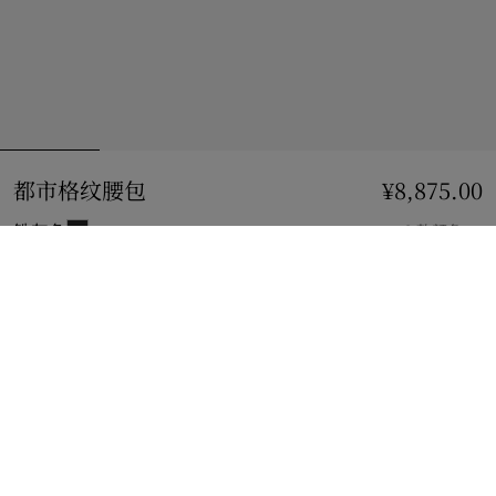
都市格纹腰包
价格 ¥8,875.00
¥8,875.00
铁灰色
3 款颜色
到货时通知我
如果商品恢复库存
通知我
或
查看精品店库存
。
查看精品店库存
查看您邻近 Burberry 店铺的库存情况
礼品包装