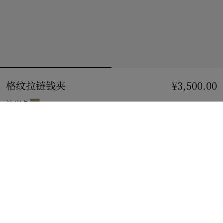
格纹拉链钱夹
价格 ¥3,500.00
¥3,500.00
沙米色
到货时通知我
如果商品恢复库存
通知我
或
查看精品店库存
。
查看精品店库存
查看您邻近 Burberry 店铺的库存情况
礼品包装