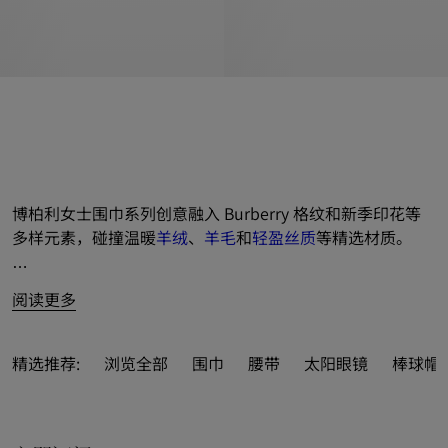
博柏利女士围巾系列创意融入 Burberry 格纹和新季印花等
多样元素，碰撞温暖
羊绒
、
羊毛
和
轻盈
丝质
等精选材质。
呈献典藏米色、湖泊绿和骑士蓝等经典或新季配色。
阅读更多
亦可打造精美礼品，免费尊享
私人印记服务
，为所选精品添
加至多 3 枚姓名缩写字母，缔造个人专属风范。

精选推荐:
浏览全部
围巾
腰带
太阳眼镜
棒球帽 