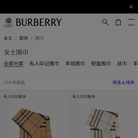
立即订阅
订阅获取
Burberry
品牌资
讯。
跳转至主目录
跳转至页脚
女士
/
配饰
/
围巾
女士围巾
全部分类
私人印记围巾
羊绒围巾
轻盈围巾
丝巾
羊
278 件商品
筛选 & 排序
私人印记服务
私人印记服务