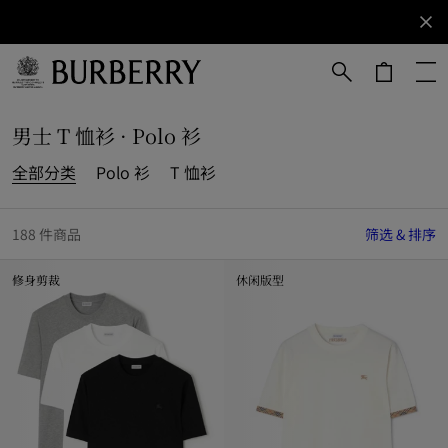
立即订阅
订阅获取
Burberry
品牌资
讯。
跳转至主目录
跳转至页脚
男士 T 恤衫 · Polo 衫
全部分类
Polo 衫
T 恤衫
188 件商品
筛选 & 排序
修身剪裁
休闲版型