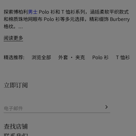
探索博柏利
男士
 Polo 衫和 T 恤衫系列，涵括柔软平织款式
和棉质珠地网眼布 Polo 衫等多元选择，精彩缀饰 Burberry 
格纹。
阅读更多
全新 T 恤衫和长袖上衣缤纷亮相，巧搭品牌徽标和新意印
花。
精选推荐:
浏览全部
外套 · 夹克
Polo 衫
T 恤衫
多姿 Polo 衫和 T 恤衫风采致敬品牌典藏历史，以经典元素
装点休闲设计，亦为修身款式推出标志性 Burberry 格纹之
选。
立即订阅
新季精品融入鲜尚条纹和格纹元素，成就雅仕格调典范。
电子邮件
查找店铺
联系我们