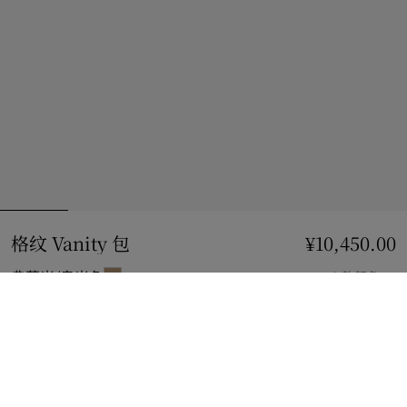
格纹 Vanity 包
价格 ¥10,450.00
¥10,450.00
典藏米/皂米色
2 款颜色
加入购物袋
立即购买
使用花呗分期，最低每月还款¥936.15。
了解更多