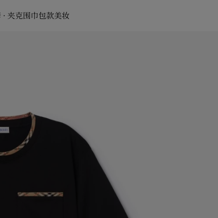
 · 夹克
围巾
包款
美妆