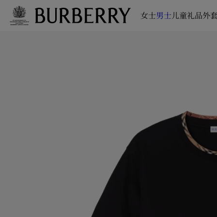
女士
男士
儿童
礼品
外套
跳转至主目录
跳转至页脚