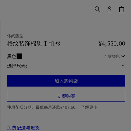
休闲版型
格纹装饰棉质 T 恤衫
价格 ¥4,550.00
¥4,550.00
休闲版型
黑色
4 款颜色
选择尺码:
加入购物袋
立即购买
使用花呗分期，最低每月还款¥407.60。
了解更多
免费配送与退货