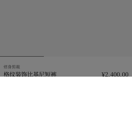
修身剪裁
格纹装饰比基尼短裤
价格 ¥2,400.00
修身剪裁
¥2,400.00
黑色
3 款颜色
比基尼短裤
2 种款式
选择尺码:
选择尺码