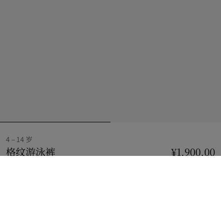
4 – 14 岁
格纹游泳裤
价格 ¥1,900.00
4 – 14 岁
¥1,900.00
风信子蓝
2 款颜色
选择尺码:
选择尺码