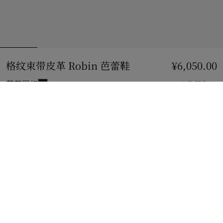
格纹束带皮革 Robin 芭蕾鞋
价格 ¥6,050.00
¥6,050.00
葡萄园红
3 款颜色
选择尺码:
选择尺码
查看精品店库存
查看您邻近 Burberry 店铺的库存情况
礼品包装
免费提供无塑料礼品包装